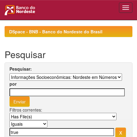
Skip
navigation
DSpace - BNB - Banco do Nordeste do Brasil
Pesquisar
Pesquisar:
por
Filtros correntes: