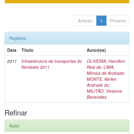
Anterior
1
Próxima
Registos:
Data
Título
Autor(es)
2011
Infraestrutura de transportes do
OLIVEIRA, Hamilton
Nordeste 2011
Reis de
;
LIMA,
Mônica de Andrade
;
MONTE, Kerlen
Andrade do
;
MILITÃO, Vivianne
Benevides
Refinar
Autor