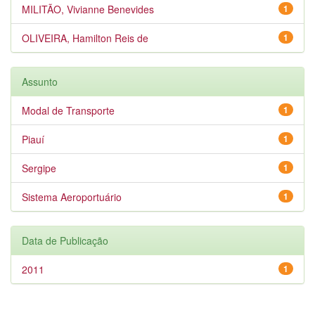
MILITÃO, Vivianne Benevides
1
OLIVEIRA, Hamilton Reis de
1
Assunto
Modal de Transporte
1
Piauí
1
Sergipe
1
Sistema Aeroportuário
1
Data de Publicação
2011
1