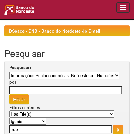
Skip
navigation
DSpace - BNB - Banco do Nordeste do Brasil
Pesquisar
Pesquisar:
por
Filtros correntes: