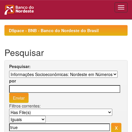
Skip
navigation
DSpace - BNB - Banco do Nordeste do Brasil
Pesquisar
Pesquisar:
por
Filtros correntes: