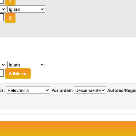
or:
Por ordem
Autores/Regi