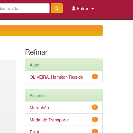
Entrar:
Refinar
Autor
OLIVEIRA, Hamilton Reis de
1
Assunto
Maranhão
1
Modal de Transporte
1
Piauí
1