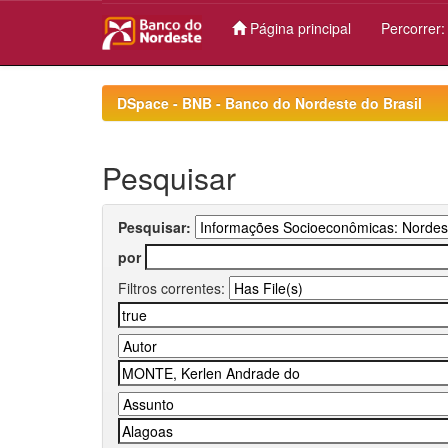
Página principal
Percorrer
Skip
navigation
DSpace - BNB - Banco do Nordeste do Brasil
Pesquisar
Pesquisar:
por
Filtros correntes: