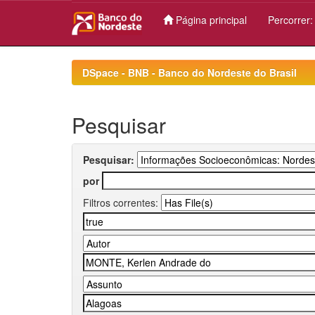
Página principal
Percorrer
Skip
navigation
DSpace - BNB - Banco do Nordeste do Brasil
Pesquisar
Pesquisar:
por
Filtros correntes: