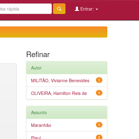
Entrar:
Refinar
Autor
MILITÃO, Vivianne Benevides
1
OLIVEIRA, Hamilton Reis de
1
Assunto
Maranhão
1
Piauí
1