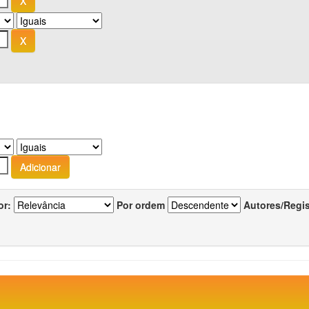
or:
Por ordem
Autores/Regi