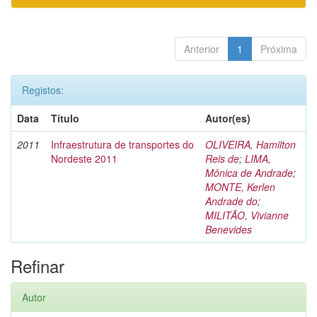
Anterior
1
Próxima
Registos:
Data
Título
Autor(es)
2011
Infraestrutura de transportes do
OLIVEIRA, Hamilton
Nordeste 2011
Reis de
;
LIMA,
Mônica de Andrade
;
MONTE, Kerlen
Andrade do
;
MILITÃO, Vivianne
Benevides
Refinar
Autor