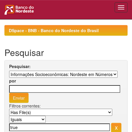
Skip
navigation
DSpace - BNB - Banco do Nordeste do Brasil
Pesquisar
Pesquisar:
por
Filtros correntes: