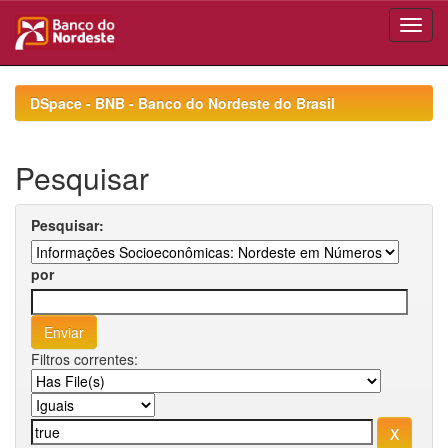
Skip
navigation
DSpace - BNB - Banco do Nordeste do Brasil
Pesquisar
Pesquisar:
por
Filtros correntes: