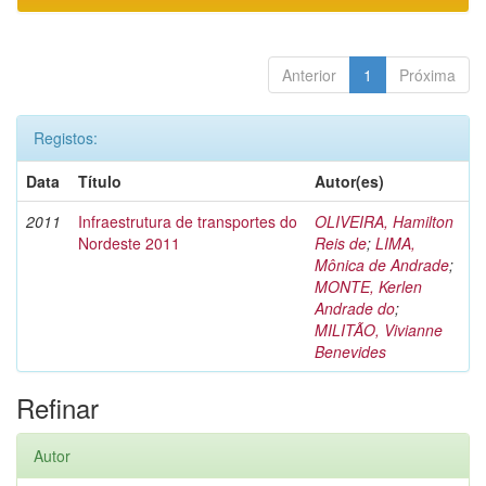
Anterior
1
Próxima
Registos:
Data
Título
Autor(es)
2011
Infraestrutura de transportes do
OLIVEIRA, Hamilton
Nordeste 2011
Reis de
;
LIMA,
Mônica de Andrade
;
MONTE, Kerlen
Andrade do
;
MILITÃO, Vivianne
Benevides
Refinar
Autor