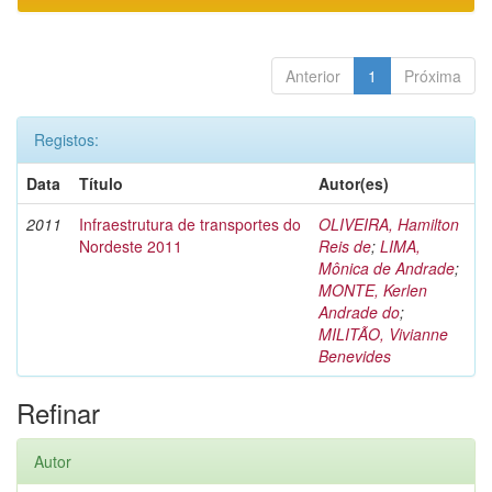
Anterior
1
Próxima
Registos:
Data
Título
Autor(es)
2011
Infraestrutura de transportes do
OLIVEIRA, Hamilton
Nordeste 2011
Reis de
;
LIMA,
Mônica de Andrade
;
MONTE, Kerlen
Andrade do
;
MILITÃO, Vivianne
Benevides
Refinar
Autor