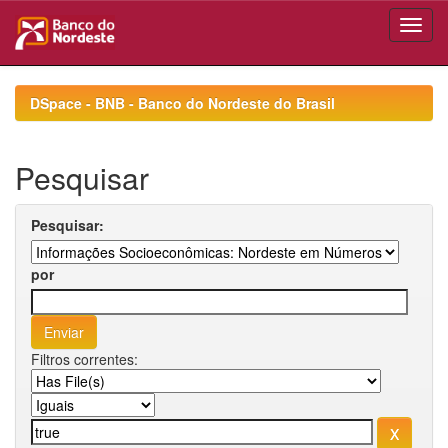
Skip
navigation
DSpace - BNB - Banco do Nordeste do Brasil
Pesquisar
Pesquisar:
por
Filtros correntes: