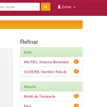
Entrar:
Refinar
Autor
MILITÃO, Vivianne Benevides
1
OLIVEIRA, Hamilton Reis de
1
Assunto
Modal de Transporte
1
Piauí
1