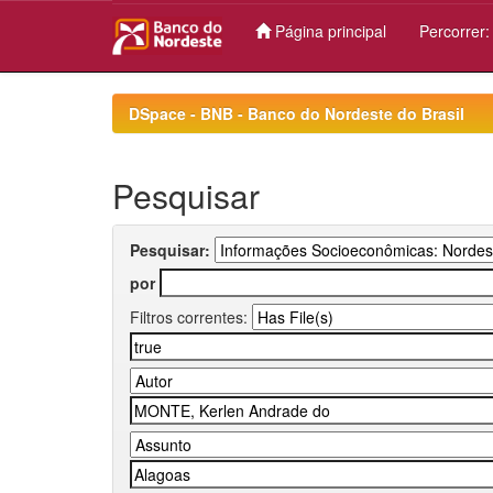
Página principal
Percorrer
Skip
navigation
DSpace - BNB - Banco do Nordeste do Brasil
Pesquisar
Pesquisar:
por
Filtros correntes: