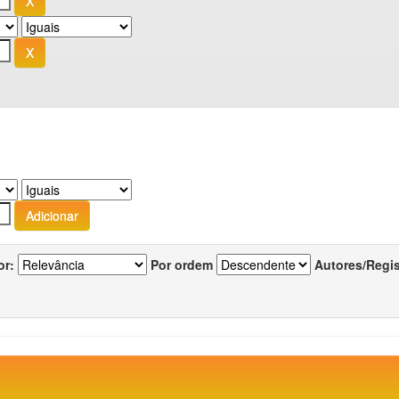
or:
Por ordem
Autores/Regi