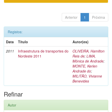
Anterior
1
Próxima
Registos:
Data
Título
Autor(es)
2011
Infraestrutura de transportes do
OLIVEIRA, Hamilton
Nordeste 2011
Reis de
;
LIMA,
Mônica de Andrade
;
MONTE, Kerlen
Andrade do
;
MILITÃO, Vivianne
Benevides
Refinar
Autor