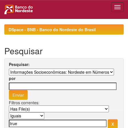
Skip
navigation
DSpace - BNB - Banco do Nordeste do Brasil
Pesquisar
Pesquisar:
por
Filtros correntes: