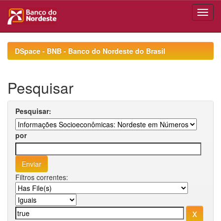
Skip
navigation
DSpace - BNB - Banco do Nordeste do Brasil
Pesquisar
Pesquisar:
por
Filtros correntes: