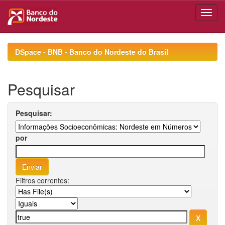
Skip
navigation
DSpace - BNB - Banco do Nordeste do Brasil
Pesquisar
Pesquisar:
por
Filtros correntes: