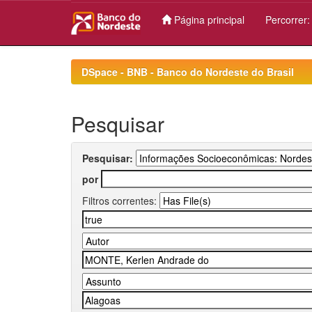
Página principal
Percorrer
Skip
navigation
DSpace - BNB - Banco do Nordeste do Brasil
Pesquisar
Pesquisar:
por
Filtros correntes: