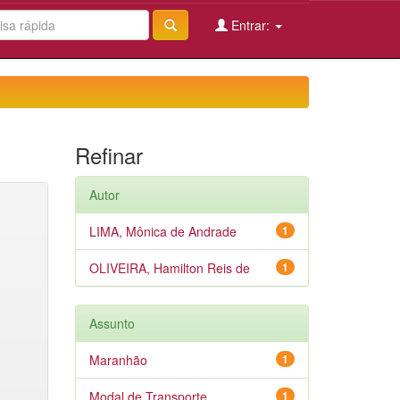
Entrar:
Refinar
Autor
LIMA, Mônica de Andrade
1
OLIVEIRA, Hamilton Reis de
1
Assunto
Maranhão
1
Modal de Transporte
1