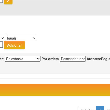
or:
Por ordem
Autores/Regi