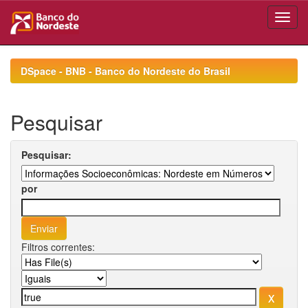
Skip
navigation
DSpace - BNB - Banco do Nordeste do Brasil
Pesquisar
Pesquisar:
por
Filtros correntes: