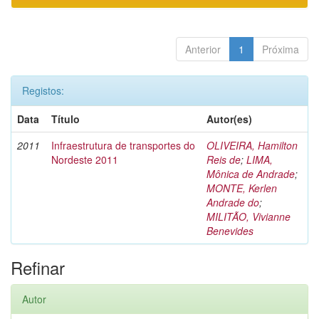
Anterior
1
Próxima
Registos:
Data
Título
Autor(es)
2011
Infraestrutura de transportes do
OLIVEIRA, Hamilton
Nordeste 2011
Reis de
;
LIMA,
Mônica de Andrade
;
MONTE, Kerlen
Andrade do
;
MILITÃO, Vivianne
Benevides
Refinar
Autor