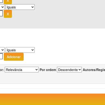
or:
Por ordem
Autores/Regi