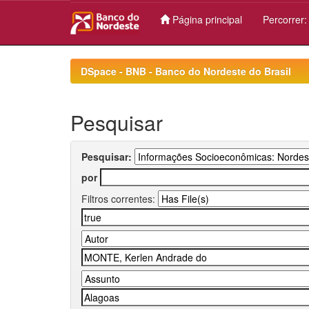
Página principal
Percorrer
Skip
navigation
DSpace - BNB - Banco do Nordeste do Brasil
Pesquisar
Pesquisar:
por
Filtros correntes: