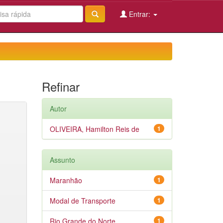
Entrar:
Refinar
Autor
OLIVEIRA, Hamilton Reis de
1
Assunto
Maranhão
1
Modal de Transporte
1
Rio Grande do Norte
1