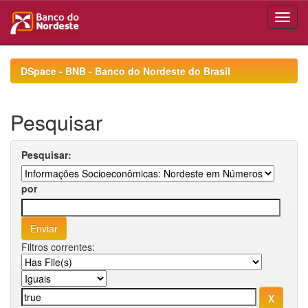
Skip
navigation
DSpace - BNB - Banco do Nordeste do Brasil
Pesquisar
Pesquisar:
por
Filtros correntes: