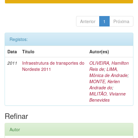
Anterior
1
Próxima
Registos:
Data
Título
Autor(es)
2011
Infraestrutura de transportes do
OLIVEIRA, Hamilton
Nordeste 2011
Reis de
;
LIMA,
Mônica de Andrade
;
MONTE, Kerlen
Andrade do
;
MILITÃO, Vivianne
Benevides
Refinar
Autor