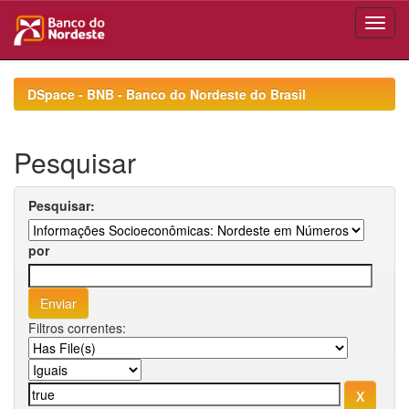
Skip
navigation
DSpace - BNB - Banco do Nordeste do Brasil
Pesquisar
Pesquisar:
por
Filtros correntes: