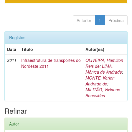
Anterior
1
Próxima
Registos:
Data
Título
Autor(es)
2011
Infraestrutura de transportes do
OLIVEIRA, Hamilton
Nordeste 2011
Reis de
;
LIMA,
Mônica de Andrade
;
MONTE, Kerlen
Andrade do
;
MILITÃO, Vivianne
Benevides
Refinar
Autor