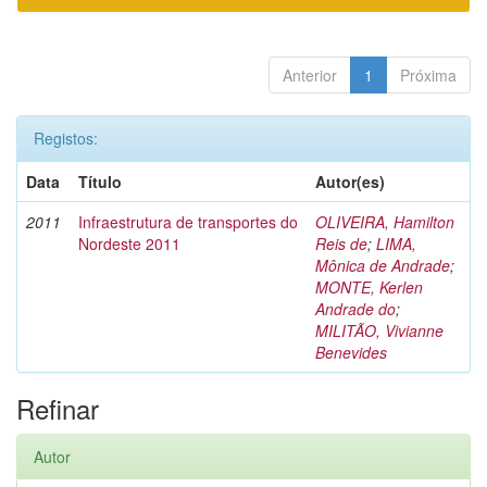
Anterior
1
Próxima
Registos:
Data
Título
Autor(es)
2011
Infraestrutura de transportes do
OLIVEIRA, Hamilton
Nordeste 2011
Reis de
;
LIMA,
Mônica de Andrade
;
MONTE, Kerlen
Andrade do
;
MILITÃO, Vivianne
Benevides
Refinar
Autor