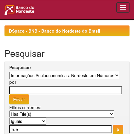
Skip
navigation
DSpace - BNB - Banco do Nordeste do Brasil
Pesquisar
Pesquisar:
por
Filtros correntes: