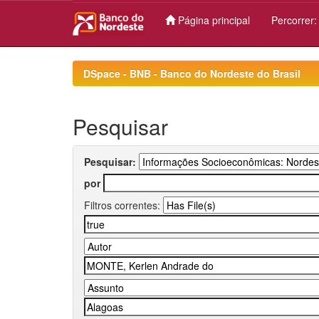
Página principal
Percorrer
Skip
navigation
DSpace - BNB - Banco do Nordeste do Brasil
Pesquisar
Pesquisar:
por
Filtros correntes: