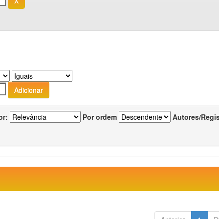
or:
Por ordem
Autores/Regi