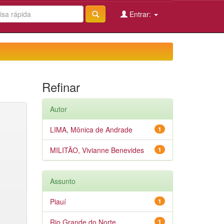
Entrar:
Refinar
Autor
LIMA, Mônica de Andrade
1
MILITÃO, Vivianne Benevides
1
Assunto
Piauí
1
Rio Grande do Norte
1