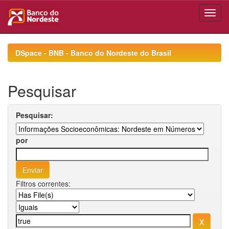
Skip
navigation
DSpace - BNB - Banco do Nordeste do Brasil
Pesquisar
Pesquisar:
por
Filtros correntes: