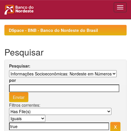
Skip
navigation
DSpace - BNB - Banco do Nordeste do Brasil
Pesquisar
Pesquisar:
por
Filtros correntes: