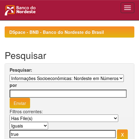
Skip
navigation
DSpace - BNB - Banco do Nordeste do Brasil
Pesquisar
Pesquisar:
por
Filtros correntes: