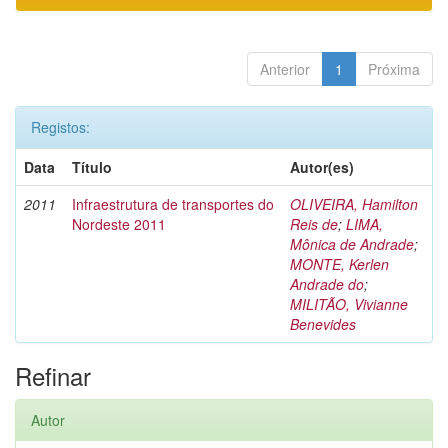
Anterior
1
Próxima
Registos:
Data
Título
Autor(es)
2011
Infraestrutura de transportes do
OLIVEIRA, Hamilton
Nordeste 2011
Reis de
;
LIMA,
Mônica de Andrade
;
MONTE, Kerlen
Andrade do
;
MILITÃO, Vivianne
Benevides
Refinar
Autor