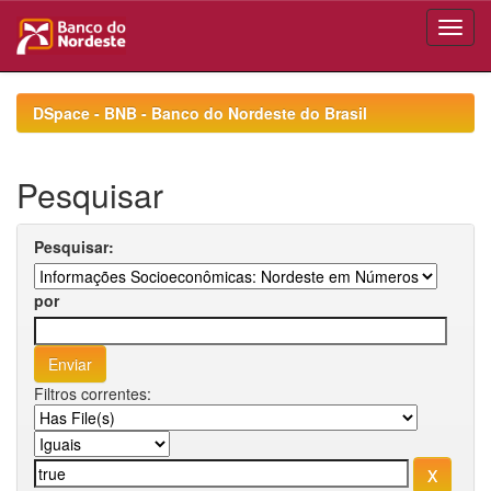
Skip
navigation
DSpace - BNB - Banco do Nordeste do Brasil
Pesquisar
Pesquisar:
por
Filtros correntes: