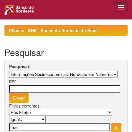
Skip
navigation
DSpace - BNB - Banco do Nordeste do Brasil
Pesquisar
Pesquisar:
por
Filtros correntes: