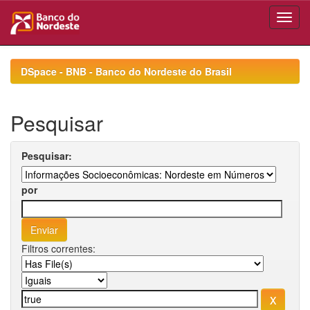
Skip
navigation
DSpace - BNB - Banco do Nordeste do Brasil
Pesquisar
Pesquisar:
por
Filtros correntes: