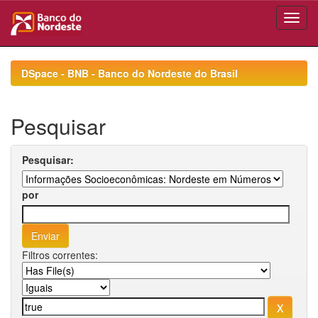
Skip
navigation
DSpace - BNB - Banco do Nordeste do Brasil
Pesquisar
Pesquisar:
por
Filtros correntes: