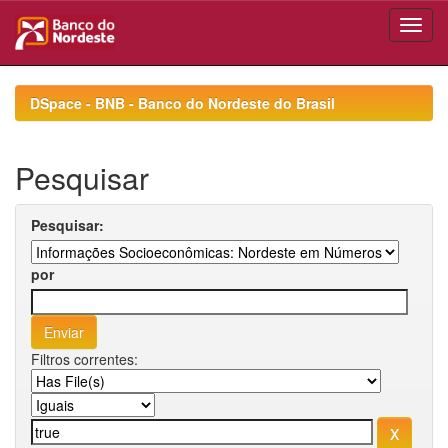
Skip
navigation
DSpace - BNB - Banco do Nordeste do Brasil
Pesquisar
Pesquisar:
por
Filtros correntes: