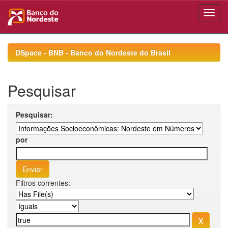
Skip
navigation
DSpace - BNB - Banco do Nordeste do Brasil
Pesquisar
Pesquisar:
por
Filtros correntes: