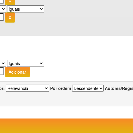
or:
Por ordem
Autores/Regi