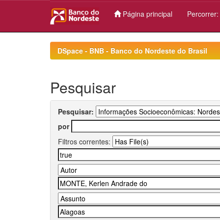
Página principal
Percorrer
Skip
navigation
DSpace - BNB - Banco do Nordeste do Brasil
Pesquisar
Pesquisar:
por
Filtros correntes: