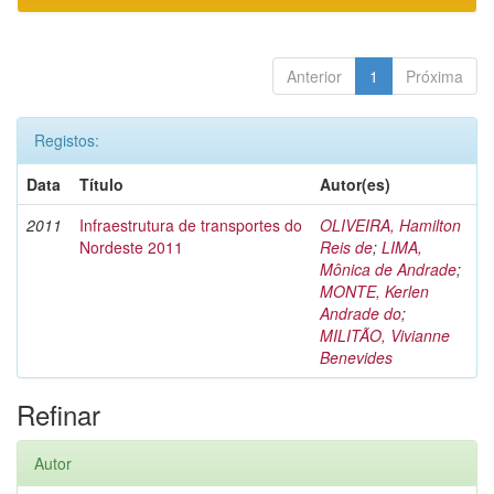
Anterior
1
Próxima
Registos:
Data
Título
Autor(es)
2011
Infraestrutura de transportes do
OLIVEIRA, Hamilton
Nordeste 2011
Reis de
;
LIMA,
Mônica de Andrade
;
MONTE, Kerlen
Andrade do
;
MILITÃO, Vivianne
Benevides
Refinar
Autor