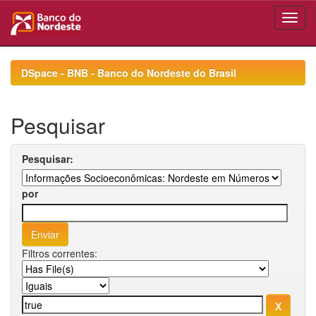
Skip
navigation
DSpace - BNB - Banco do Nordeste do Brasil
Pesquisar
Pesquisar:
por
Filtros correntes: