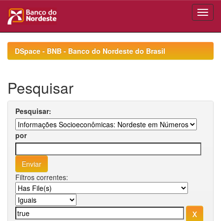
Skip
navigation
DSpace - BNB - Banco do Nordeste do Brasil
Pesquisar
Pesquisar:
por
Filtros correntes: