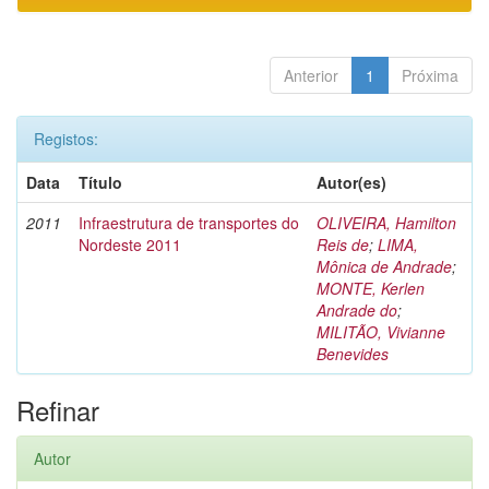
Anterior
1
Próxima
Registos:
Data
Título
Autor(es)
2011
Infraestrutura de transportes do
OLIVEIRA, Hamilton
Nordeste 2011
Reis de
;
LIMA,
Mônica de Andrade
;
MONTE, Kerlen
Andrade do
;
MILITÃO, Vivianne
Benevides
Refinar
Autor