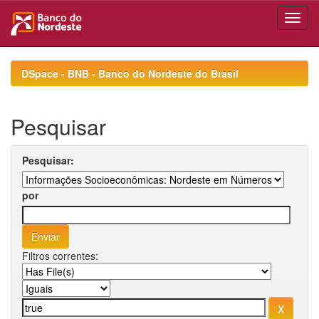
Skip
navigation
DSpace - BNB - Banco do Nordeste do Brasil
Pesquisar
Pesquisar:
por
Filtros correntes: