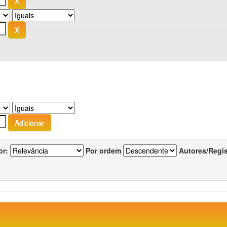
or:
Por ordem
Autores/Regi