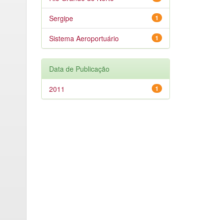
Sergipe
1
Sistema Aeroportuário
1
Data de Publicação
2011
1