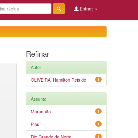
Entrar:
Refinar
Autor
OLIVEIRA, Hamilton Reis de
1
Assunto
Maranhão
1
Piauí
1
Rio Grande do Norte
1