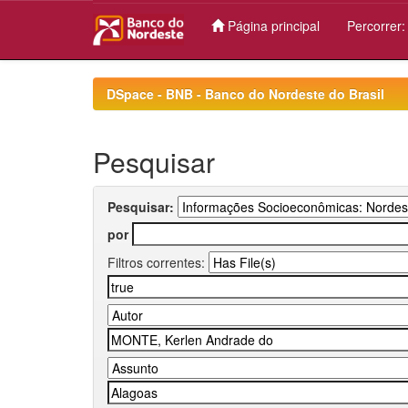
Página principal
Percorrer
Skip
navigation
DSpace - BNB - Banco do Nordeste do Brasil
Pesquisar
Pesquisar:
por
Filtros correntes: