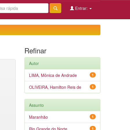
Entrar:
Refinar
Autor
LIMA, Mônica de Andrade
1
OLIVEIRA, Hamilton Reis de
1
Assunto
Maranhão
1
Rio Grande do Norte
1