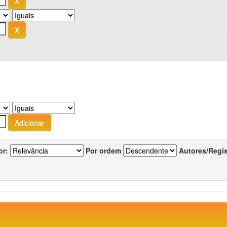
or:
Por ordem
Autores/Regi