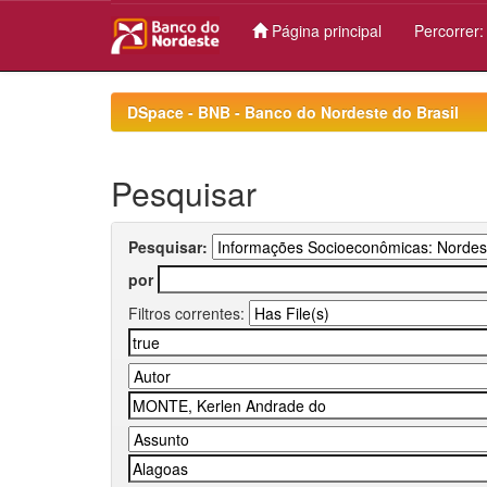
Página principal
Percorrer
Skip
navigation
DSpace - BNB - Banco do Nordeste do Brasil
Pesquisar
Pesquisar:
por
Filtros correntes: