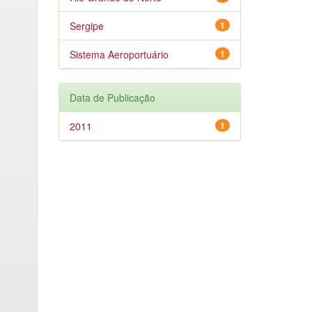
Sergipe
1
Sistema Aeroportuário
1
Data de Publicação
2011
1