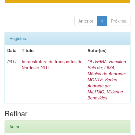
Anterior
1
Próxima
Registos:
Data
Título
Autor(es)
2011
Infraestrutura de transportes do
OLIVEIRA, Hamilton
Nordeste 2011
Reis de
;
LIMA,
Mônica de Andrade
;
MONTE, Kerlen
Andrade do
;
MILITÃO, Vivianne
Benevides
Refinar
Autor