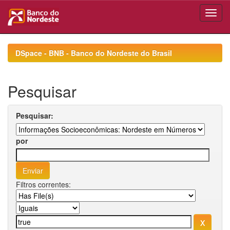
Skip
navigation
DSpace - BNB - Banco do Nordeste do Brasil
Pesquisar
Pesquisar:
por
Filtros correntes: