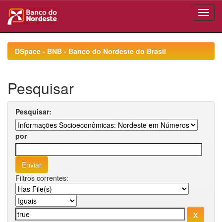
Skip
navigation
DSpace - BNB - Banco do Nordeste do Brasil
Pesquisar
Pesquisar:
por
Filtros correntes: