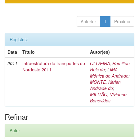
Anterior
1
Próxima
Registos:
Data
Título
Autor(es)
2011
Infraestrutura de transportes do
OLIVEIRA, Hamilton
Nordeste 2011
Reis de
;
LIMA,
Mônica de Andrade
;
MONTE, Kerlen
Andrade do
;
MILITÃO, Vivianne
Benevides
Refinar
Autor