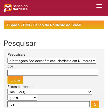
Skip
navigation
DSpace - BNB - Banco do Nordeste do Brasil
Pesquisar
Pesquisar:
por
Filtros correntes: