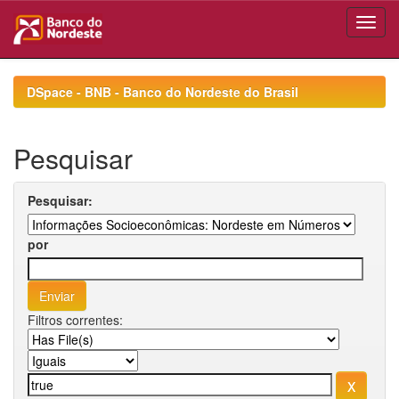
Skip
navigation
DSpace - BNB - Banco do Nordeste do Brasil
Pesquisar
Pesquisar:
por
Filtros correntes: