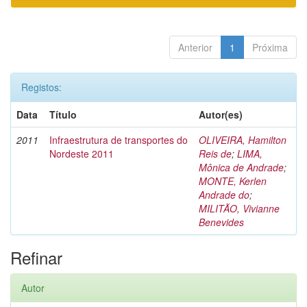
Anterior
1
Próxima
Registos:
Data
Título
Autor(es)
2011
Infraestrutura de transportes do
OLIVEIRA, Hamilton
Nordeste 2011
Reis de
;
LIMA,
Mônica de Andrade
;
MONTE, Kerlen
Andrade do
;
MILITÃO, Vivianne
Benevides
Refinar
Autor