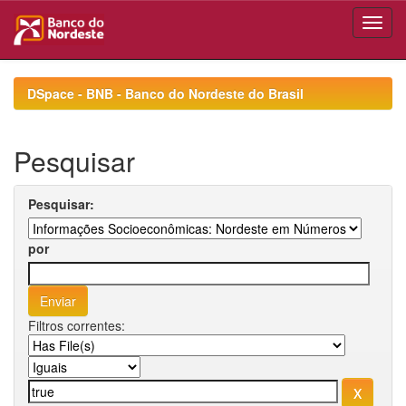
Skip
navigation
DSpace - BNB - Banco do Nordeste do Brasil
Pesquisar
Pesquisar:
por
Filtros correntes: