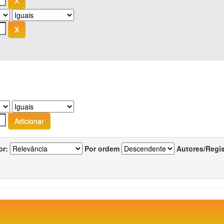
or:
Por ordem
Autores/Regi