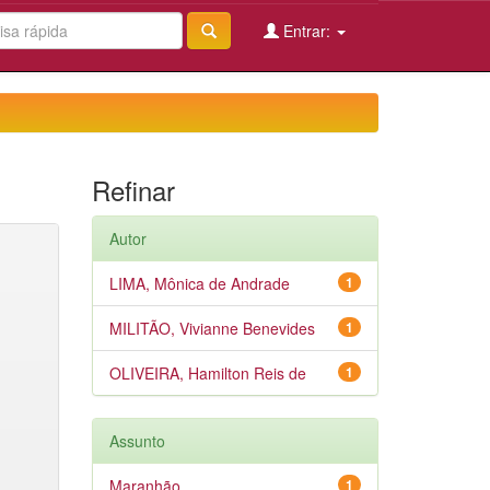
Entrar:
Refinar
Autor
LIMA, Mônica de Andrade
1
MILITÃO, Vivianne Benevides
1
OLIVEIRA, Hamilton Reis de
1
Assunto
Maranhão
1