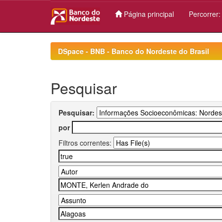
Página principal
Percorrer
Skip
navigation
DSpace - BNB - Banco do Nordeste do Brasil
Pesquisar
Pesquisar:
por
Filtros correntes: