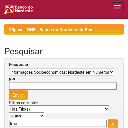
Skip
navigation
DSpace - BNB - Banco do Nordeste do Brasil
Pesquisar
Pesquisar:
por
Filtros correntes: