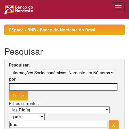
Skip
navigation
DSpace - BNB - Banco do Nordeste do Brasil
Pesquisar
Pesquisar:
por
Filtros correntes: