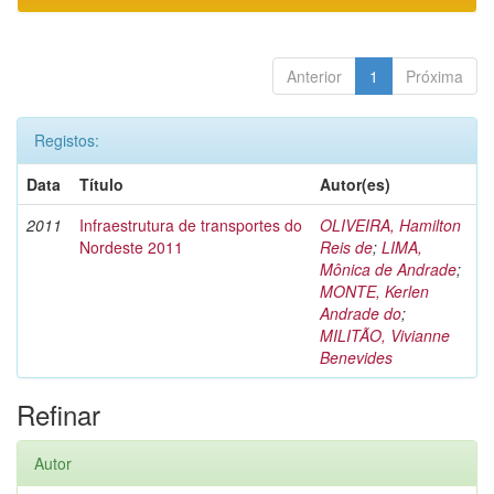
Anterior
1
Próxima
Registos:
Data
Título
Autor(es)
2011
Infraestrutura de transportes do
OLIVEIRA, Hamilton
Nordeste 2011
Reis de
;
LIMA,
Mônica de Andrade
;
MONTE, Kerlen
Andrade do
;
MILITÃO, Vivianne
Benevides
Refinar
Autor