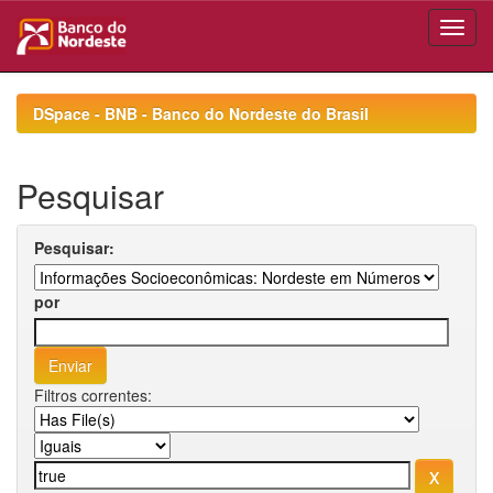
Skip
navigation
DSpace - BNB - Banco do Nordeste do Brasil
Pesquisar
Pesquisar:
por
Filtros correntes: