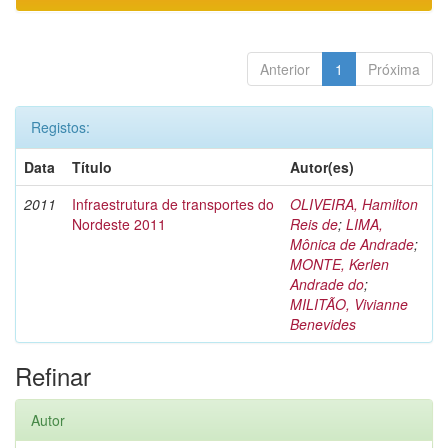
Anterior
1
Próxima
Registos:
Data
Título
Autor(es)
2011
Infraestrutura de transportes do
OLIVEIRA, Hamilton
Nordeste 2011
Reis de
;
LIMA,
Mônica de Andrade
;
MONTE, Kerlen
Andrade do
;
MILITÃO, Vivianne
Benevides
Refinar
Autor