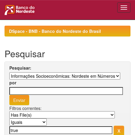
Skip
navigation
DSpace - BNB - Banco do Nordeste do Brasil
Pesquisar
Pesquisar:
por
Filtros correntes: