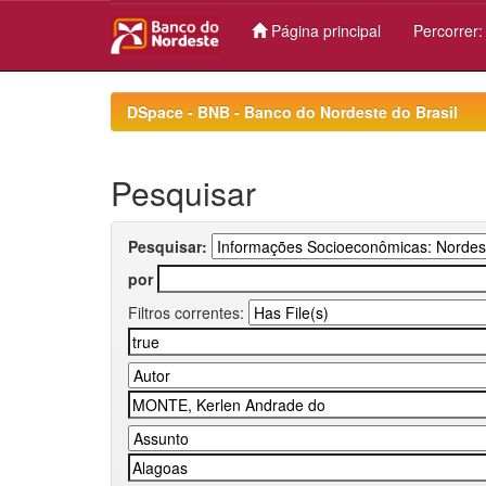
Página principal
Percorrer
Skip
navigation
DSpace - BNB - Banco do Nordeste do Brasil
Pesquisar
Pesquisar:
por
Filtros correntes: