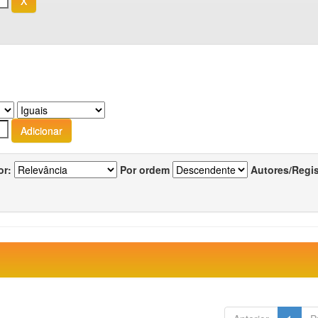
or:
Por ordem
Autores/Regi