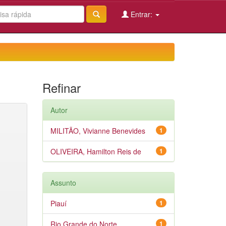
Entrar:
Refinar
Autor
MILITÃO, Vivianne Benevides
1
OLIVEIRA, Hamilton Reis de
1
Assunto
Piauí
1
Rio Grande do Norte
1