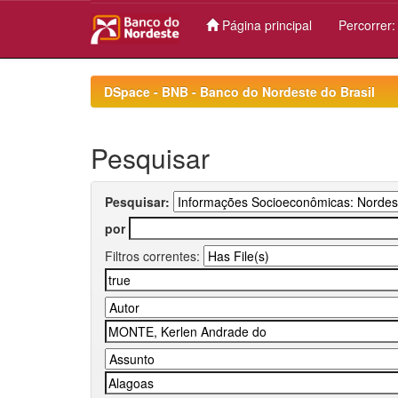
Página principal
Percorrer
Skip
navigation
DSpace - BNB - Banco do Nordeste do Brasil
Pesquisar
Pesquisar:
por
Filtros correntes: