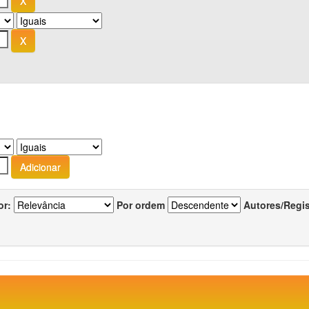
or:
Por ordem
Autores/Regi