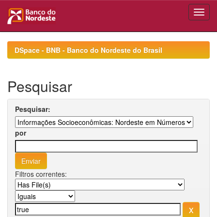
Skip
navigation
DSpace - BNB - Banco do Nordeste do Brasil
Pesquisar
Pesquisar:
por
Filtros correntes: