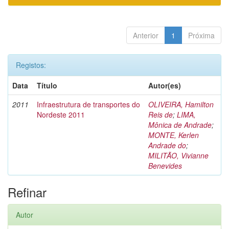
Anterior
1
Próxima
Registos:
Data
Título
Autor(es)
2011
Infraestrutura de transportes do
OLIVEIRA, Hamilton
Nordeste 2011
Reis de
;
LIMA,
Mônica de Andrade
;
MONTE, Kerlen
Andrade do
;
MILITÃO, Vivianne
Benevides
Refinar
Autor