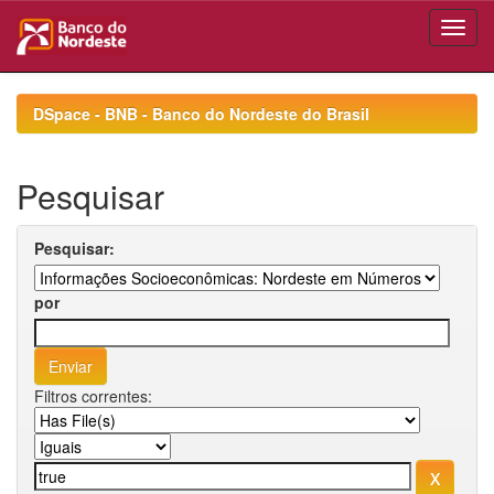
Skip
navigation
DSpace - BNB - Banco do Nordeste do Brasil
Pesquisar
Pesquisar:
por
Filtros correntes: