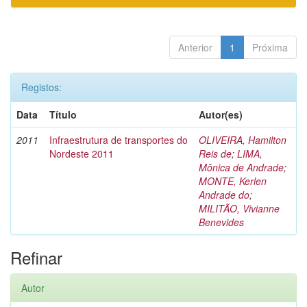
Anterior
1
Próxima
Registos:
Data
Título
Autor(es)
2011
Infraestrutura de transportes do
OLIVEIRA, Hamilton
Nordeste 2011
Reis de
;
LIMA,
Mônica de Andrade
;
MONTE, Kerlen
Andrade do
;
MILITÃO, Vivianne
Benevides
Refinar
Autor