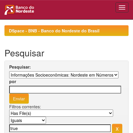
Skip
navigation
DSpace - BNB - Banco do Nordeste do Brasil
Pesquisar
Pesquisar:
por
Filtros correntes: