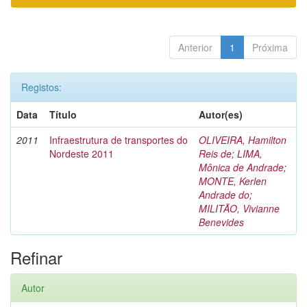
Anterior
1
Próxima
Registos:
Data
Título
Autor(es)
2011
Infraestrutura de transportes do
OLIVEIRA, Hamilton
Nordeste 2011
Reis de
;
LIMA,
Mônica de Andrade
;
MONTE, Kerlen
Andrade do
;
MILITÃO, Vivianne
Benevides
Refinar
Autor