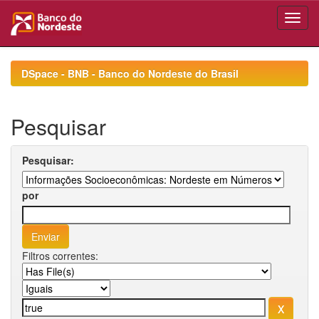
Skip
navigation
DSpace - BNB - Banco do Nordeste do Brasil
Pesquisar
Pesquisar:
por
Filtros correntes: