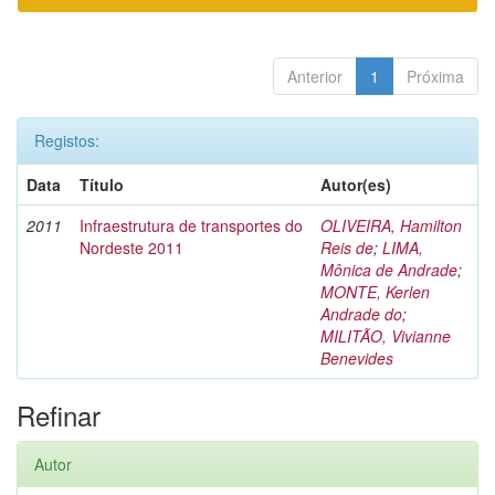
Anterior
1
Próxima
Registos:
Data
Título
Autor(es)
2011
Infraestrutura de transportes do
OLIVEIRA, Hamilton
Nordeste 2011
Reis de
;
LIMA,
Mônica de Andrade
;
MONTE, Kerlen
Andrade do
;
MILITÃO, Vivianne
Benevides
Refinar
Autor